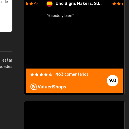
a de
Uno Signs Makers, S.L.
cil
"Rápido y bien"
"
c
a estar
puedes
463
comentarios
9,0