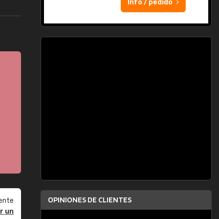
Info / pedido
OPINIONES DE CLIENTES
ente
r un