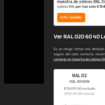
muestra de colores RAL fí
colores RAL
por tan solo €15
Info / pedido
Ver RAL 020 60 40 Lo
Es un riesgo tomar una decisión 
seguro del color correcto, reco
comprar un muestra de colores R
RAL D2
RAL DESIGN
€
154,95
IVA excluido
€
187,49
IVA incluido