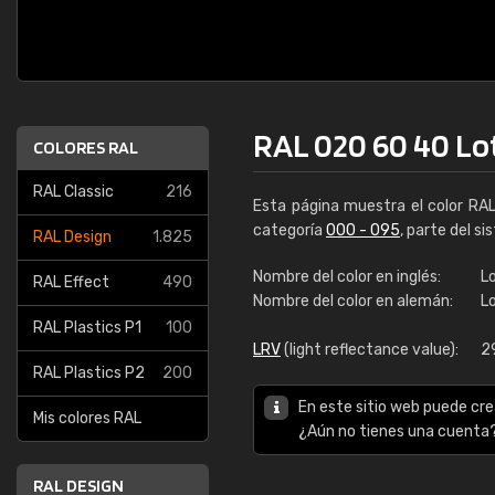
RAL 020 60 40 Lo
COLORES RAL
RAL Classic
216
Esta página muestra el color RA
categoría
000 - 095
, parte del s
RAL Design
1.825
Nombre del color en inglés:
L
RAL Effect
490
Nombre del color en alemán:
L
RAL Plastics P1
100
LRV
(light reflectance value):
2
RAL Plastics P2
200
En este sitio web puede cre
Mis colores RAL
¿Aún no tienes una cuenta
RAL DESIGN