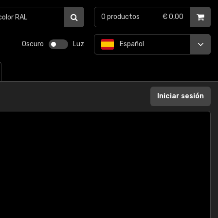
0
productos
€ 0,00
Oscuro
Luz
Español
Iniciar sesión