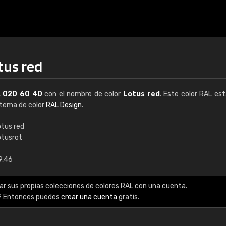
tus red
L
020 60 40
con el nombre de color
Lotus red
. Este color RAL est
istema de color
RAL Design
.
otus red
otusrot
€15
9,46
RAL K7 a base de a
ar sus propias colecciones de colores RAL con una cuenta.
216 colores RAL Class
? Entonces puedes
crear una cuenta
gratis.
5 x 15 cm, brillo