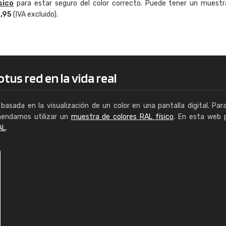
sico
para estar seguro del color correcto. Puede tener un muestr
Enrique
4,95
(IVA excluido).
"Buen servicio. No obstante No es fá
encontrar/comprar lo que se busca"
tus red en la vida real
basada en la visualización de un color en una pantalla digital. Par
mendamos utilizar un
muestra de colores RAL físico
. En esta web 
AL
.