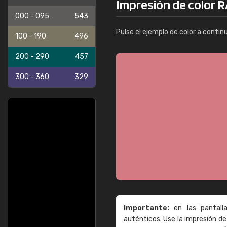
Impresión de color 
000 - 095
543
Pulse el ejemplo de color a contin
100 - 190
496
200 - 290
457
300 - 360
329
Importante:
en las pantall
auténticos. Use la impresión 