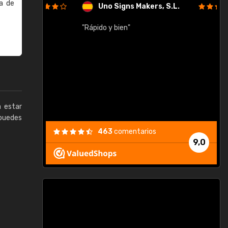
a de
Uno Signs Makers, S.L.
cil
"Rápido y bien"
"
c
a estar
puedes
463
comentarios
9,0