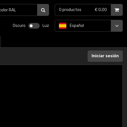
0
productos
€ 0,00
Oscuro
Luz
Español
Iniciar sesión