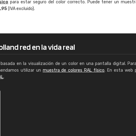
sico
para estar seguro del color correcto. Puede tener un muestr
Enrique
4,95
(IVA excluido).
"Buen servicio. No obstante No es fá
encontrar/comprar lo que se busca"
land red en la vida real
basada en la visualización de un color en una pantalla digital. Par
mendamos utilizar un
muestra de colores RAL físico
. En esta web 
AL
.