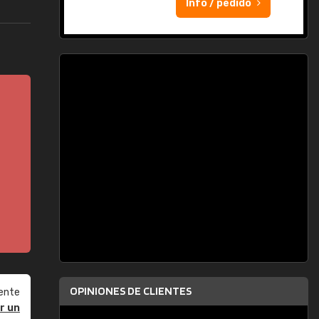
Info / pedido
OPINIONES DE CLIENTES
ente
r un