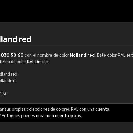
lland red
L
030 50 60
con el nombre de color
Holland red
. Este color RAL est
istema de color
RAL Design
.
lland red
ollandrot
€15
0,50
RAL K7 a base de a
ar sus propias colecciones de colores RAL con una cuenta.
216 colores RAL Class
? Entonces puedes
crear una cuenta
gratis.
5 x 15 cm, brillo