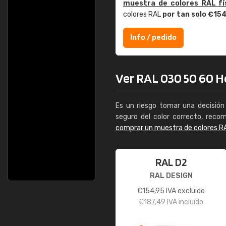
muestra de colores RAL fí
colores RAL
por tan solo €15
Info / pedido
Ver RAL 030 50 60 Hol
Es un riesgo tomar una decisión 
seguro del color correcto, reco
comprar un muestra de colores R
RAL D2
RAL DESIGN
€
154,95
IVA excluido
€
187,49
IVA incluido