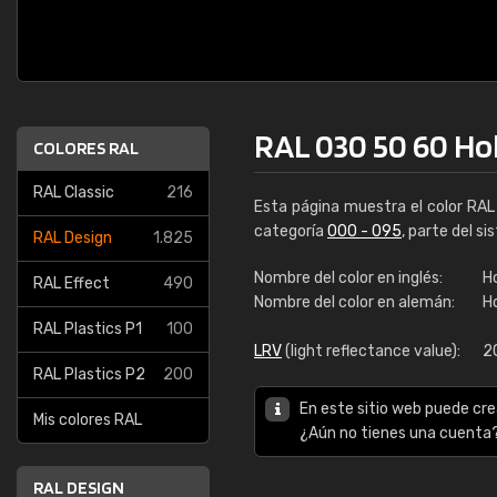
RAL 030 50 60 Ho
COLORES RAL
RAL Classic
216
Esta página muestra el color RA
categoría
000 - 095
, parte del s
RAL Design
1.825
Nombre del color en inglés:
Ho
RAL Effect
490
Nombre del color en alemán:
H
RAL Plastics P1
100
LRV
(light reflectance value):
2
RAL Plastics P2
200
En este sitio web puede cre
Mis colores RAL
¿Aún no tienes una cuenta
RAL DESIGN