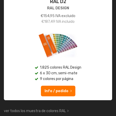
RAL D2
RAL DESIGN
€
154,95
IVA excluido
€
187,49
IVA incluido
1.825 colores RAL Design
6 x 30 cm, semi-mate
9 colores por página
Info / pedido
ver todos los muestra de colores RAL