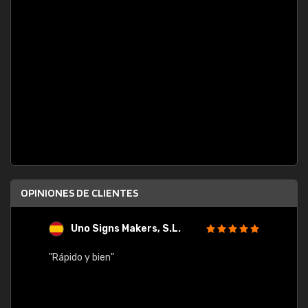
OPINIONES DE CLIENTES
Uno Signs Makers, S.L.
s
"Rápido y bien"
"Buen 
consu