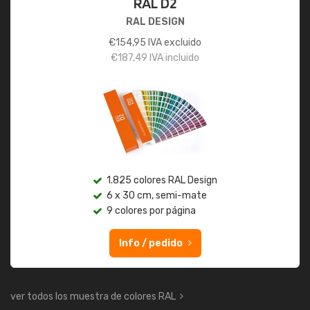
RAL D2
RAL DESIGN
€
154,95
IVA excluido
€
187,49
IVA incluido
1.825 colores RAL Design
6 x 30 cm, semi-mate
9 colores por página
Info / pedido
ver todos los muestra de colores RAL