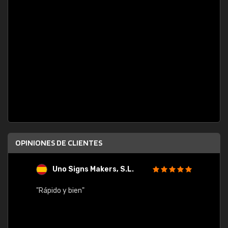
OPINIONES DE CLIENTES
Uno Signs Makers, S.L.
s
"Rápido y bien"
"Buen 
consu