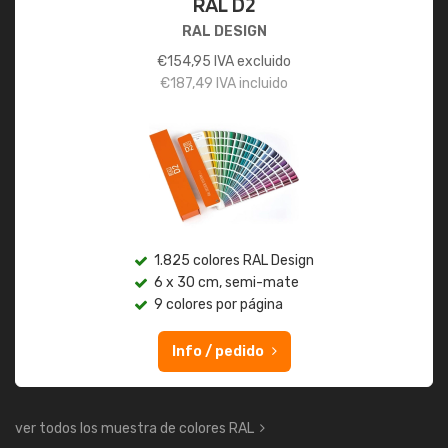
RAL D2
RAL DESIGN
€
154,95
IVA excluido
€
187,49
IVA incluido
1.825 colores RAL Design
6 x 30 cm, semi-mate
9 colores por página
Info / pedido
ver todos los muestra de colores RAL