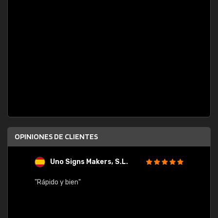
OPINIONES DE CLIENTES
Uno Signs Makers, S.L.
s
"Rápido y bien"
"Buen 
consu