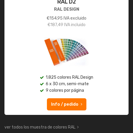
RAL D2
RAL DESIGN
€
154,95
IVA excluido
€
187,49
IVA incluido
1.825 colores RAL Design
6 x 30 cm, semi-mate
9 colores por página
Info / pedido
ver todos los muestra de colores RAL