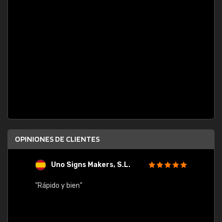
OPINIONES DE CLIENTES
Uno Signs Makers, S.L.
s
"Rápido y bien"
"Buen 
consu