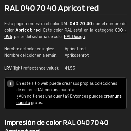
RAL 040 70 40 Apricot red
Esta página muestra el color RAL
040 70 40
con el nombre de
color
Apricot red
. Este color RAL está en la categoría
000 -
095
, parte del sistema de color
RAL Design
.
Nombre del color en inglés:
Apricot red
Nombre del color en alemán:
Aprikosenrot
LRV
(light reflectance value):
41,53
En este sitio web puede crear sus propias colecciones
de colores RAL con una cuenta.
¿Aún no tienes una cuenta? Entonces puedes
crear una
cuenta
gratis.
Impresión de color RAL 040 70 40
Apricot red