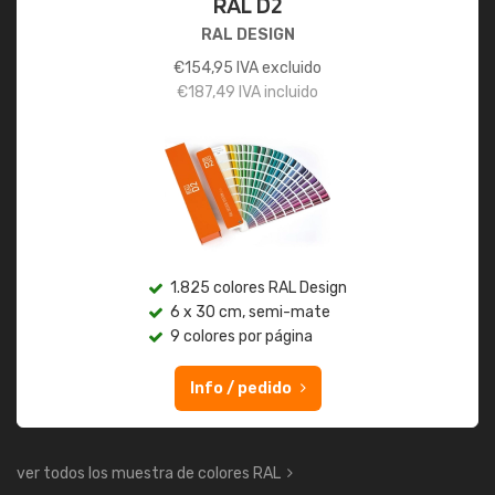
RAL D2
RAL DESIGN
€
154,95
IVA excluido
€
187,49
IVA incluido
1.825 colores RAL Design
6 x 30 cm, semi-mate
9 colores por página
Info / pedido
ver todos los muestra de colores RAL