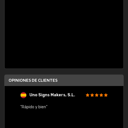
OPINIONES DE CLIENTES
Uno Signs Makers, S.L.
s
"Rápido y bien"
"Buen 
consu