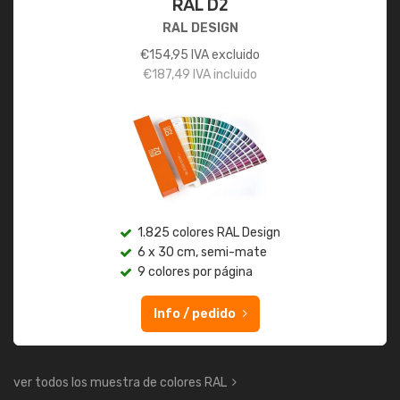
RAL D2
RAL DESIGN
€
154,95
IVA excluido
€
187,49
IVA incluido
1.825 colores RAL Design
6 x 30 cm, semi-mate
9 colores por página
Info / pedido
ver todos los muestra de colores RAL