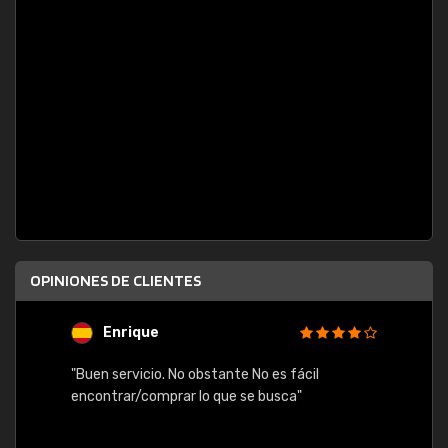
OPINIONES DE CLIENTES
Enrique
U
"Buen servicio. No obstante No es fácil
"Rápid
table,
encontrar/comprar lo que se busca"