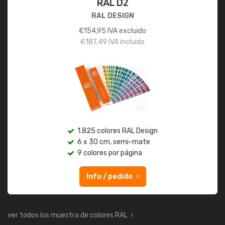
RAL D2
RAL DESIGN
€
154,95
IVA excluido
€
187,49
IVA incluido
1.825 colores RAL Design
6 x 30 cm, semi-mate
9 colores por página
Info / pedido
ver todos los muestra de colores RAL