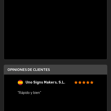
OPINIONES DE CLIENTES
Uno Signs Makers, S.L.
s
"Rápido y bien"
"Buen 
consu