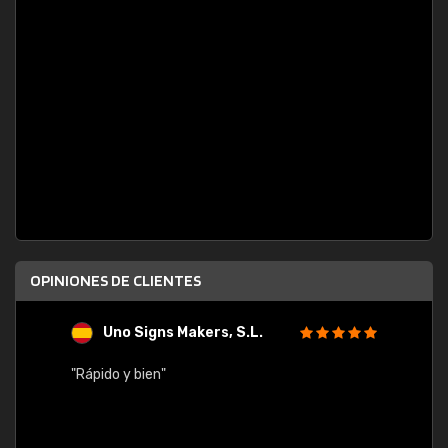
OPINIONES DE CLIENTES
Uno Signs Makers, S.L.
s
"Rápido y bien"
"Buen 
consu