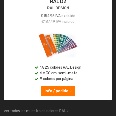
RAL D2
RAL DESIGN
€
154,95
IVA excluido
€
187,49
IVA incluido
1.825 colores RAL Design
6 x 30 cm, semi-mate
9 colores por página
Info / pedido
ver todos los muestra de colores RAL