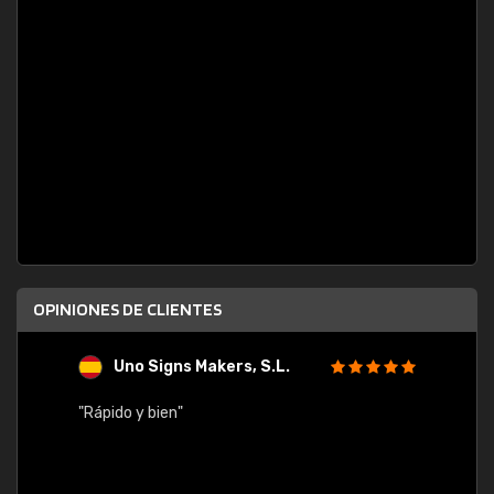
OPINIONES DE CLIENTES
Uno Signs Makers, S.L.
s
"Rápido y bien"
"Buen 
consu