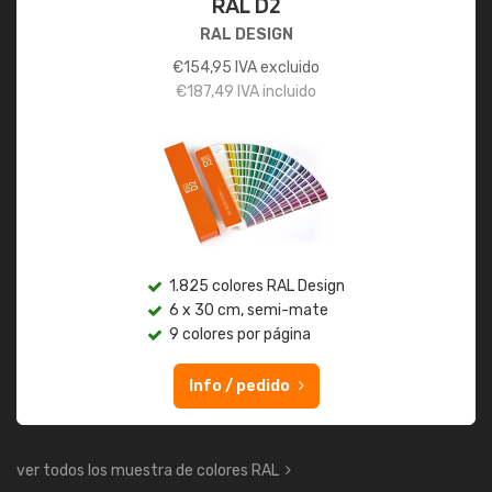
RAL D2
RAL DESIGN
€
154,95
IVA excluido
€
187,49
IVA incluido
1.825 colores RAL Design
6 x 30 cm, semi-mate
9 colores por página
Info / pedido
ver todos los muestra de colores RAL