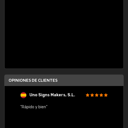
OPINIONES DE CLIENTES
Uno Signs Makers, S.L.
s
"Rápido y bien"
"Buen 
consu