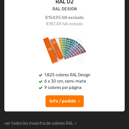
RAL D2
RAL DESIGN
€
154,95
IVA excluido
€
187,49
IVA incluido
1.825 colores RAL Design
6 x 30 cm, semi-mate
9 colores por página
Info / pedido
ver todos los muestra de colores RAL