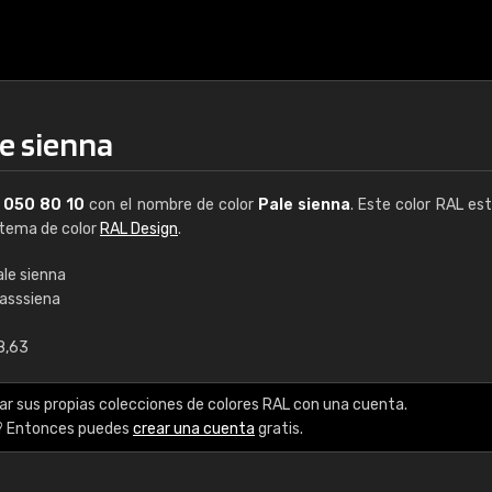
e sienna
L
050 80 10
con el nombre de color
Pale sienna
. Este color RAL est
istema de color
RAL Design
.
ale sienna
lasssiena
€15
8,63
RAL K7 a base de a
ar sus propias colecciones de colores RAL con una cuenta.
216 colores RAL Class
? Entonces puedes
crear una cuenta
gratis.
5 x 15 cm, brillo