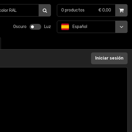
0
productos
€ 0,00
Oscuro
Luz
Español
Iniciar sesión