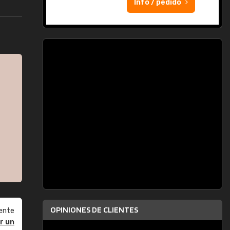
Info / pedido
OPINIONES DE CLIENTES
ente
r un