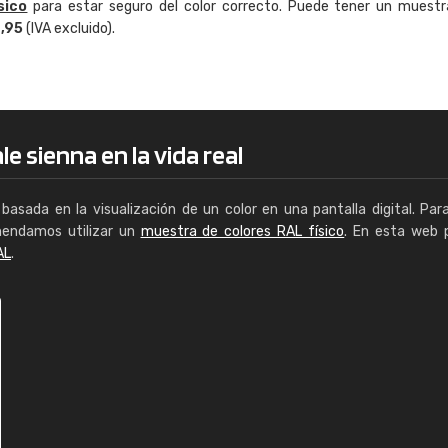
sico
para estar seguro del color correcto. Puede tener un muestr
Enrique
4,95
(IVA excluido).
"Buen servicio. No obstante No es fá
encontrar/comprar lo que se busca"
e sienna en la vida real
basada en la visualización de un color en una pantalla digital. Par
mendamos utilizar un
muestra de colores RAL físico
. En esta web 
AL
.