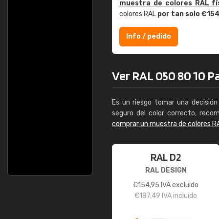
muestra de colores RAL fí
colores RAL
por tan solo €15
Info / pedido
Ver RAL 050 80 10 Pal
Es un riesgo tomar una decisión 
seguro del color correcto, reco
comprar un muestra de colores R
RAL D2
RAL DESIGN
€
154,95
IVA excluido
€
187,49
IVA incluido