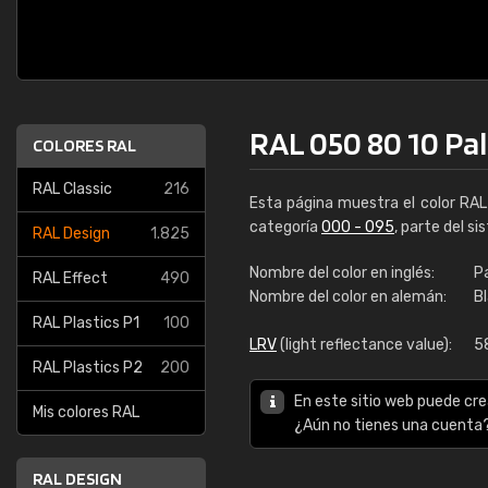
RAL 050 80 10 Pal
COLORES RAL
RAL Classic
216
Esta página muestra el color RA
categoría
000 - 095
, parte del s
RAL Design
1.825
Nombre del color en inglés:
P
RAL Effect
490
Nombre del color en alemán:
B
RAL Plastics P1
100
LRV
(light reflectance value):
5
RAL Plastics P2
200
En este sitio web puede cre
Mis colores RAL
¿Aún no tienes una cuenta
RAL DESIGN