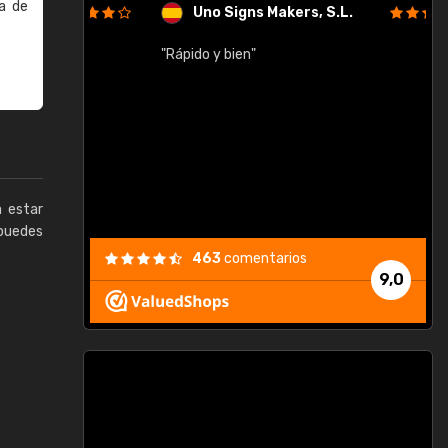
a de
Uno Signs Makers, S.L.
cil
"Rápido y bien"
"
c
a estar
puedes
463
comentarios
9,0