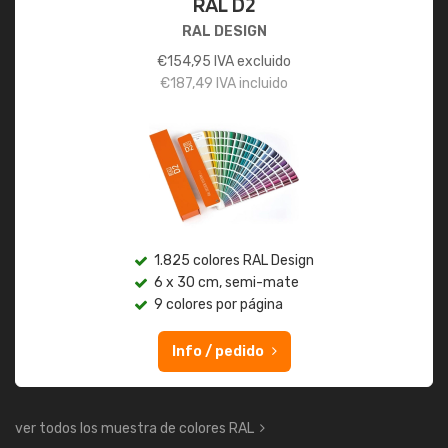
RAL D2
RAL DESIGN
€
154,95
IVA excluido
€
187,49
IVA incluido
1.825 colores RAL Design
6 x 30 cm, semi-mate
9 colores por página
Info / pedido
ver todos los muestra de colores RAL