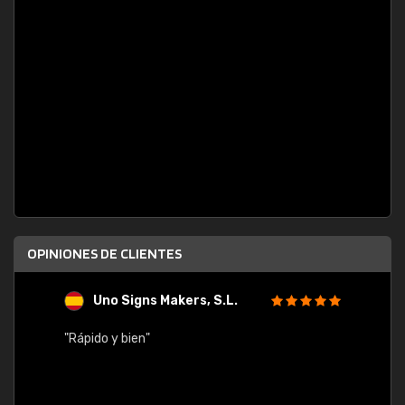
OPINIONES DE CLIENTES
Uno Signs Makers, S.L.
s
"Rápido y bien"
"Buen 
consu