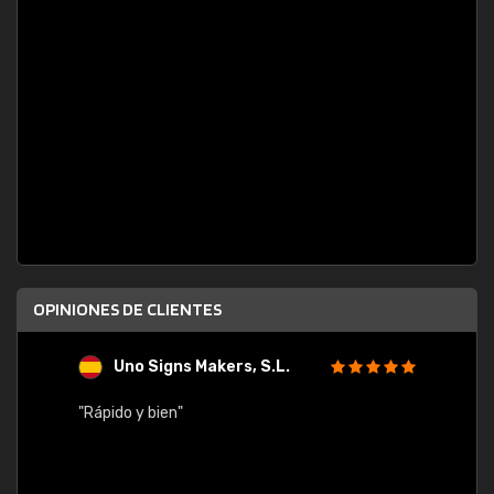
OPINIONES DE CLIENTES
Uno Signs Makers, S.L.
s
"Rápido y bien"
"Buen 
consu