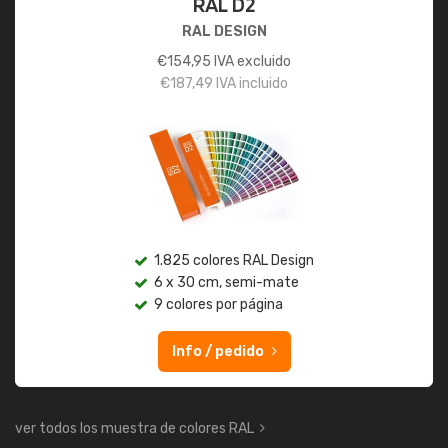
RAL D2
RAL DESIGN
€
154,95
IVA excluido
€
187,49
IVA incluido
1.825 colores RAL Design
6 x 30 cm, semi-mate
9 colores por página
Info / pedido
ver todos los muestra de colores RAL