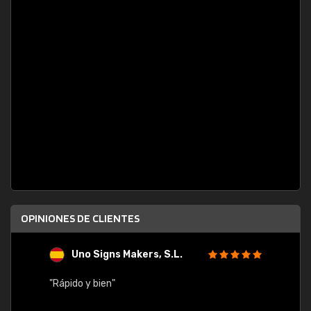
OPINIONES DE CLIENTES
Uno Signs Makers, S.L.
s
"Rápido y bien"
"Buen 
consu