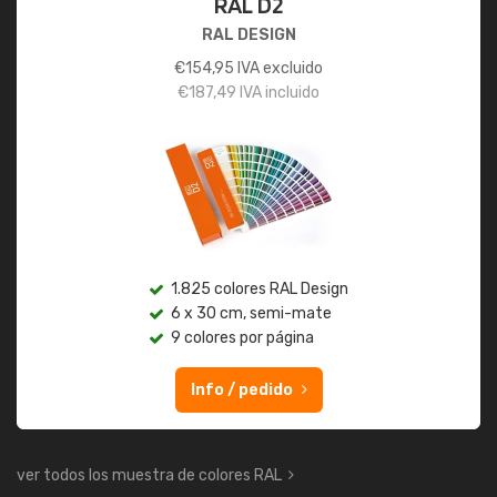
RAL D2
RAL DESIGN
€
154,95
IVA excluido
€
187,49
IVA incluido
1.825 colores RAL Design
6 x 30 cm, semi-mate
9 colores por página
Info / pedido
ver todos los muestra de colores RAL