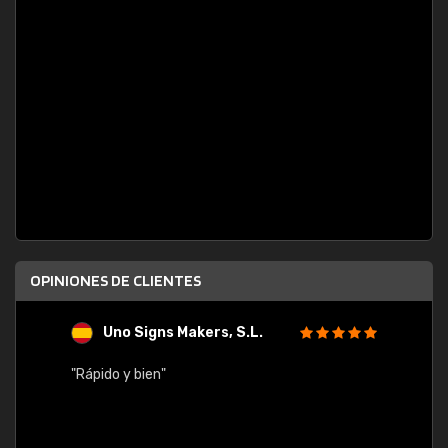
OPINIONES DE CLIENTES
Uno Signs Makers, S.L.
s
"Rápido y bien"
"Buen 
consu