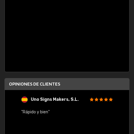
OPINIONES DE CLIENTES
Uno Signs Makers, S.L.
s
"Rápido y bien"
"Buen 
consu