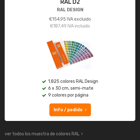
RAL D2
RAL DESIGN
€
154,95
IVA excluido
€
187,49
IVA incluido
1.825 colores RAL Design
6 x 30 cm, semi-mate
9 colores por página
Info / pedido
ver todos los muestra de colores RAL