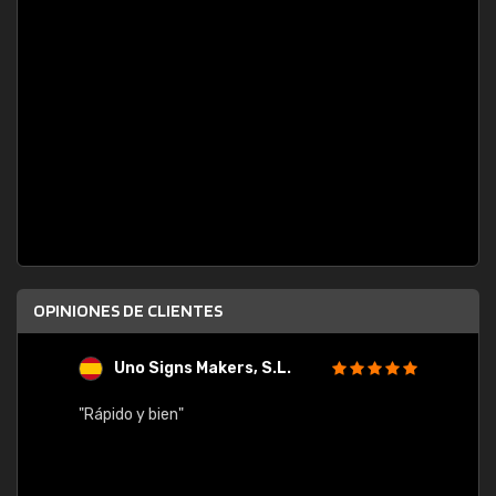
OPINIONES DE CLIENTES
Uno Signs Makers, S.L.
s
"Rápido y bien"
"Buen 
consu