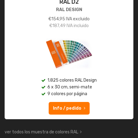
RAL D2
RAL DESIGN
€
154,95
IVA excluido
€
187,49
IVA incluido
1.825 colores RAL Design
6 x 30 cm, semi-mate
9 colores por página
Info / pedido
ver todos los muestra de colores RAL