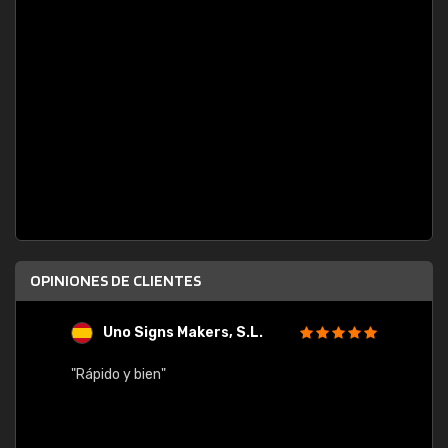
OPINIONES DE CLIENTES
Uno Signs Makers, S.L.
s
"Rápido y bien"
"Buen 
consu