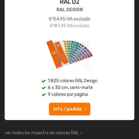
RAL D2
RAL DESIGN
€
154,95
IVA excluido
€
187,49
IVA incluido
1.825 colores RAL Design
6 x 30 cm, semi-mate
9 colores por página
Info / pedido
ver todos los muestra de colores RAL