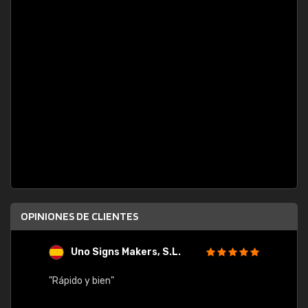
OPINIONES DE CLIENTES
Uno Signs Makers, S.L.
s
"Rápido y bien"
"Buen 
consu