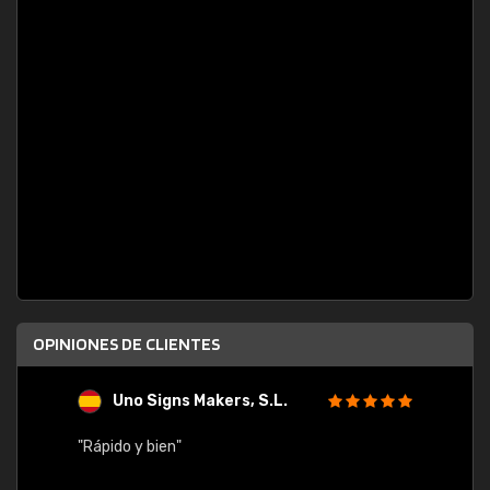
OPINIONES DE CLIENTES
Uno Signs Makers, S.L.
s
"Rápido y bien"
"Buen 
consu