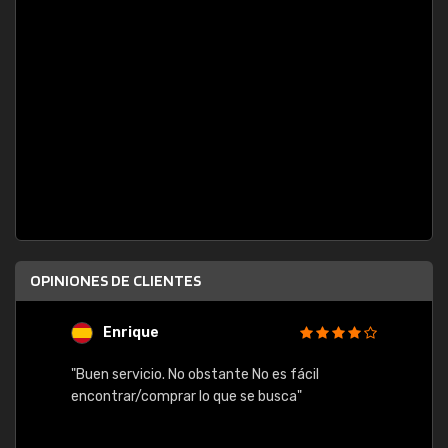
OPINIONES DE CLIENTES
Enrique
U
"Buen servicio. No obstante No es fácil
"Rápid
table,
encontrar/comprar lo que se busca"