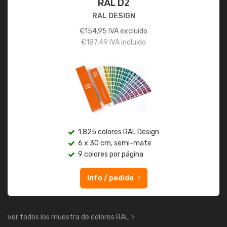
RAL D2
RAL DESIGN
€
154,95
IVA excluido
€
187,49
IVA incluido
1.825 colores RAL Design
6 x 30 cm, semi-mate
9 colores por página
Info / pedido
ver todos los muestra de colores RAL