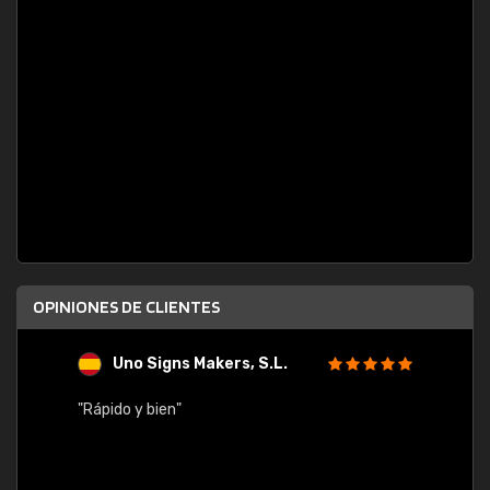
OPINIONES DE CLIENTES
Uno Signs Makers, S.L.
s
"Rápido y bien"
"Buen 
consu