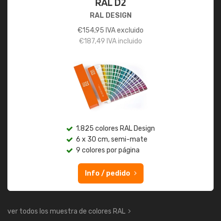
RAL D2
RAL DESIGN
€
154,95
IVA excluido
€
187,49
IVA incluido
1.825 colores RAL Design
6 x 30 cm, semi-mate
9 colores por página
Info / pedido
ver todos los muestra de colores RAL