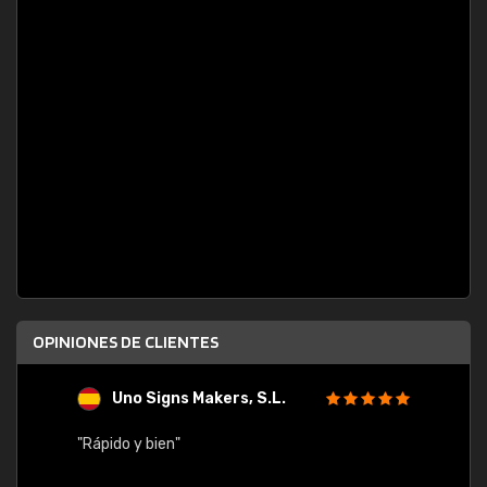
OPINIONES DE CLIENTES
Uno Signs Makers, S.L.
s
"Rápido y bien"
"Buen 
consu