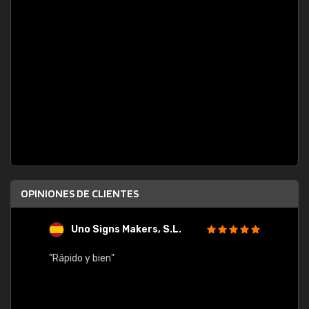
OPINIONES DE CLIENTES
Uno Signs Makers, S.L.
s
"Rápido y bien"
"Buen 
consu