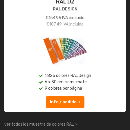
RAL D2
RAL DESIGN
€
154,95
IVA excluido
€
187,49
IVA incluido
1.825 colores RAL Design
6 x 30 cm, semi-mate
9 colores por página
Info / pedido
ver todos los muestra de colores RAL