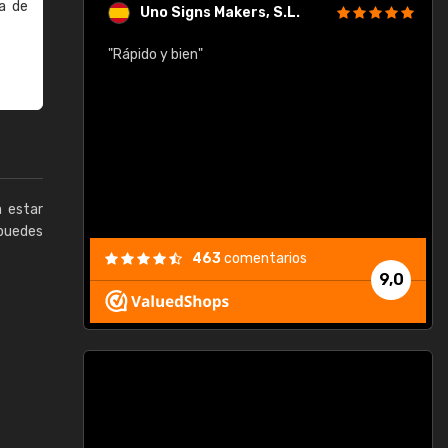
a de
Uno Signs Makers, S.L.
cil
"Rápido y bien"
"
c
a estar
puedes
463
comentarios
9,0