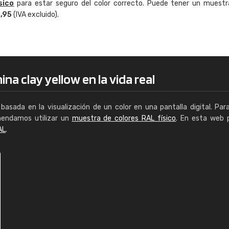
sico
para estar seguro del color correcto. Puede tener un muestr
Enrique
4,95
(IVA excluido).
"Buen servicio. No obstante No es fá
encontrar/comprar lo que se busca"
na clay yellow en la vida real
basada en la visualización de un color en una pantalla digital. Par
mendamos utilizar un
muestra de colores RAL físico
. En esta web 
AL
.