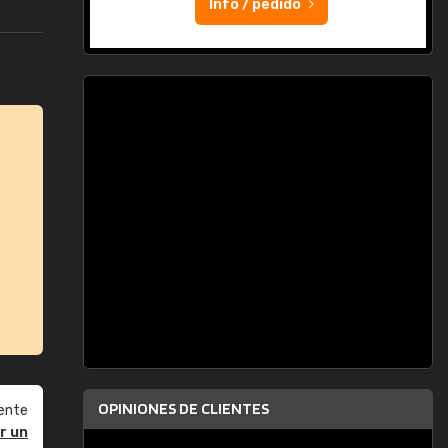
Info / pedido
OPINIONES DE CLIENTES
ente
r un