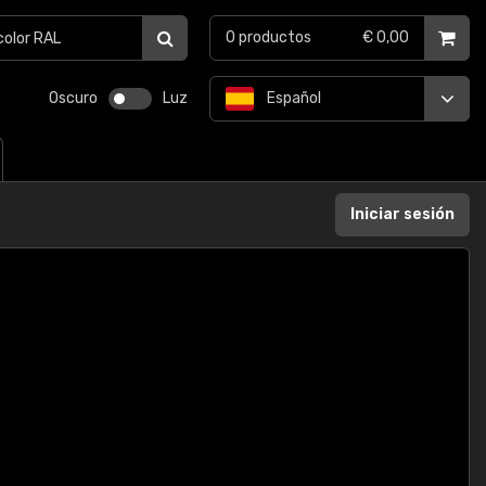
0
productos
€ 0,00
Oscuro
Luz
Español
Iniciar sesión