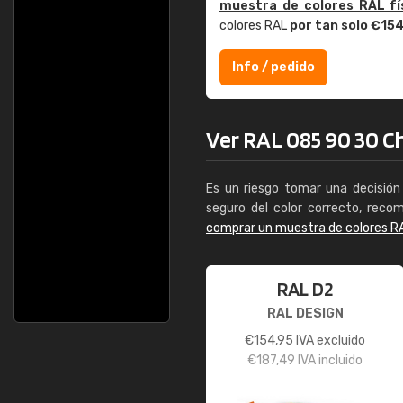
muestra de colores RAL fí
colores RAL
por tan solo €15
Info / pedido
Ver RAL 085 90 30 Chi
Es un riesgo tomar una decisión 
seguro del color correcto, reco
comprar un muestra de colores R
RAL D2
RAL DESIGN
€
154,95
IVA excluido
€
187,49
IVA incluido