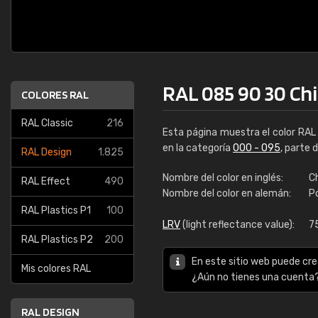
RAL 085 90 30 Chi
COLORES RAL
RAL Classic
216
Esta página muestra el color RA
en la categoría
000 - 095
, parte 
RAL Design
1.825
Nombre del color en inglés:
Ch
RAL Effect
490
Nombre del color en alemán:
P
RAL Plastics P1
100
LRV
(light reflectance value):
7
RAL Plastics P2
200
En este sitio web puede cre
Mis colores RAL
¿Aún no tienes una cuenta
RAL DESIGN