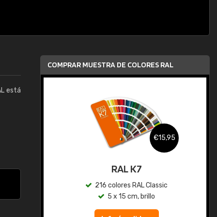
COMPRAR MUESTRA DE COLORES RAL
AL está
,95
€15,95
gua
RAL K7
ic
216 colores RAL Classic
5 x 15 cm, brillo