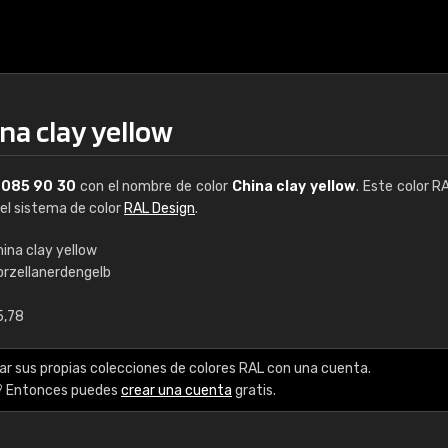
na clay yellow
L
085 90 30
con el nombre de color
China clay yellow
. Este color R
del sistema de color
RAL Design
.
ina clay yellow
orzellanerdengelb
€15
5,78
RAL K7 a base de a
ar sus propias colecciones de colores RAL con una cuenta.
216 colores RAL Class
? Entonces puedes
crear una cuenta
gratis.
5 x 15 cm, brillo