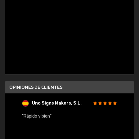
OPINIONES DE CLIENTES
Uno Signs Makers, S.L.
s
"Rápido y bien"
"Buen 
consu