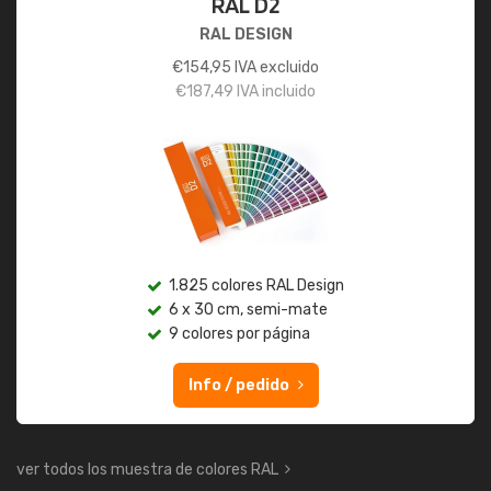
RAL D2
RAL DESIGN
€
154,95
IVA excluido
€
187,49
IVA incluido
1.825 colores RAL Design
6 x 30 cm, semi-mate
9 colores por página
Info / pedido
ver todos los muestra de colores RAL