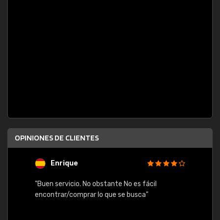
OPINIONES DE CLIENTES
Enrique
U
"Buen servicio. No obstante No es fácil
"Rápid
table,
encontrar/comprar lo que se busca"