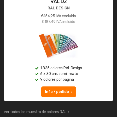
RAL D2
RAL DESIGN
€
154,95
IVA excluido
€
187,49
IVA incluido
1.825 colores RAL Design
6 x 30 cm, semi-mate
9 colores por página
Info / pedido
ver todos los muestra de colores RAL