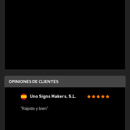
OPINIONES DE CLIENTES
Uno Signs Makers, S.L.
s
"Rápido y bien"
"Buen 
consu