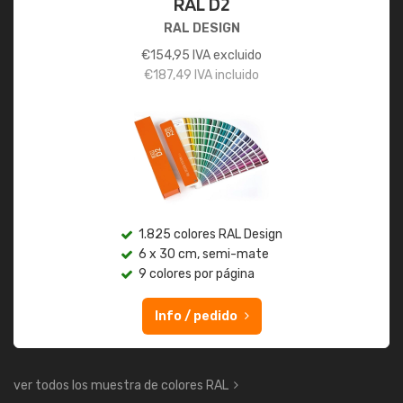
RAL D2
RAL DESIGN
€
154,95
IVA excluido
€
187,49
IVA incluido
1.825 colores RAL Design
6 x 30 cm, semi-mate
9 colores por página
Info / pedido
ver todos los muestra de colores RAL