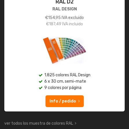
RAL D2
RAL DESIGN
€
154,95
IVA excluido
€
187,49
IVA incluido
1.825 colores RAL Design
6 x 30 cm, semi-mate
9 colores por página
Info / pedido
ver todos los muestra de colores RAL