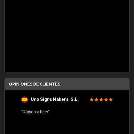
OPINIONES DE CLIENTES
Uno Signs Makers, S.L.
s
"Rápido y bien"
"Buen 
consu