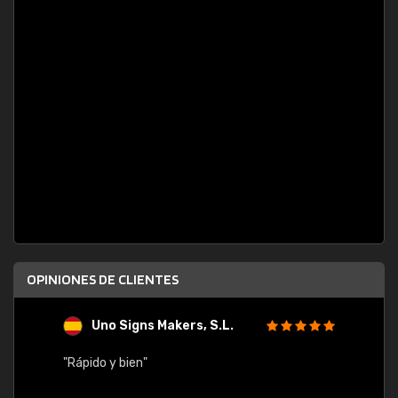
OPINIONES DE CLIENTES
Uno Signs Makers, S.L.
s
"Rápido y bien"
"Buen 
consu