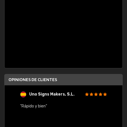
OPINIONES DE CLIENTES
Uno Signs Makers, S.L.
s
"Rápido y bien"
"Buen 
consu