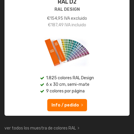
RAL D2
RAL DESIGN
€
154,95
IVA excluido
€
187,49
IVA incluido
1.825 colores RAL Design
6 x 30 cm, semi-mate
9 colores por página
Info / pedido
ver todos los muestra de colores RAL