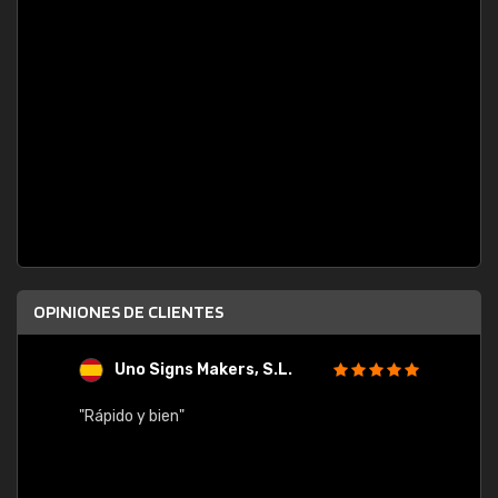
OPINIONES DE CLIENTES
Uno Signs Makers, S.L.
s
"Rápido y bien"
"Buen 
consu