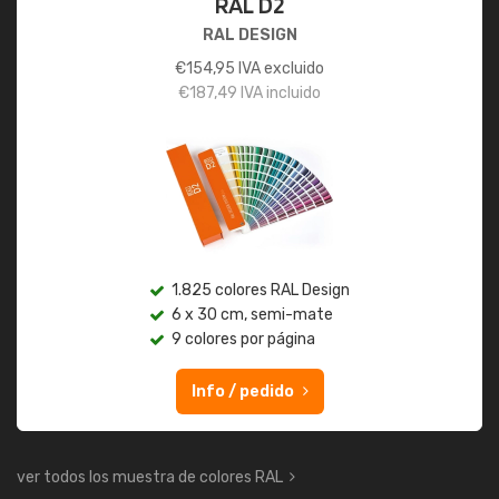
RAL D2
RAL DESIGN
€
154,95
IVA excluido
€
187,49
IVA incluido
1.825 colores RAL Design
6 x 30 cm, semi-mate
9 colores por página
Info / pedido
ver todos los muestra de colores RAL