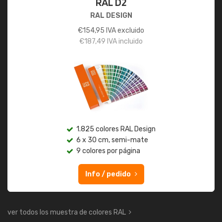
RAL D2
RAL DESIGN
€
154,95
IVA excluido
€
187,49
IVA incluido
1.825 colores RAL Design
6 x 30 cm, semi-mate
9 colores por página
Info / pedido
ver todos los muestra de colores RAL