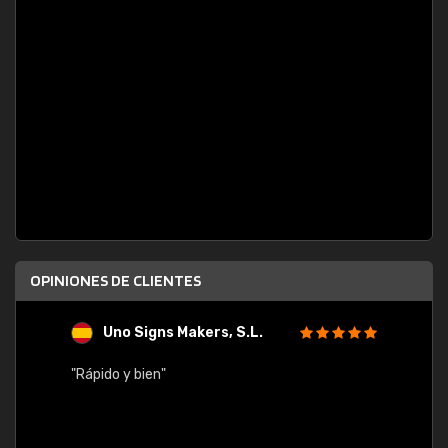
OPINIONES DE CLIENTES
Uno Signs Makers, S.L.
s
"Rápido y bien"
"Buen 
consu