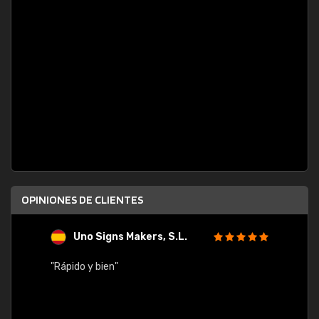
OPINIONES DE CLIENTES
Uno Signs Makers, S.L.
s
"Rápido y bien"
"Buen 
consu