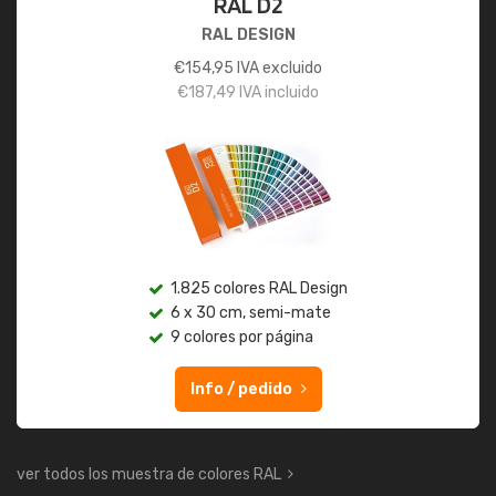
RAL D2
RAL DESIGN
€
154,95
IVA excluido
€
187,49
IVA incluido
1.825 colores RAL Design
6 x 30 cm, semi-mate
9 colores por página
Info / pedido
ver todos los muestra de colores RAL