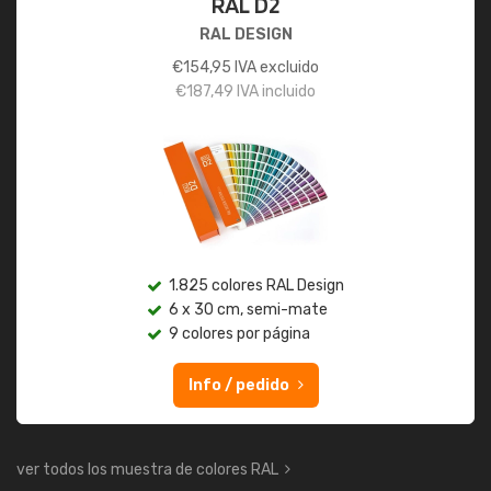
RAL D2
RAL DESIGN
€
154,95
IVA excluido
€
187,49
IVA incluido
1.825 colores RAL Design
6 x 30 cm, semi-mate
9 colores por página
Info / pedido
ver todos los muestra de colores RAL