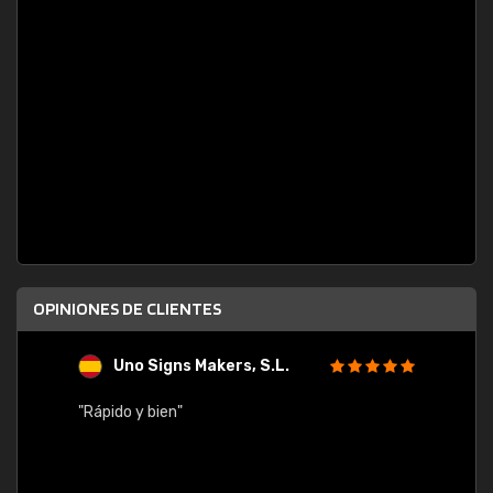
OPINIONES DE CLIENTES
Uno Signs Makers, S.L.
s
"Rápido y bien"
"Buen 
consu