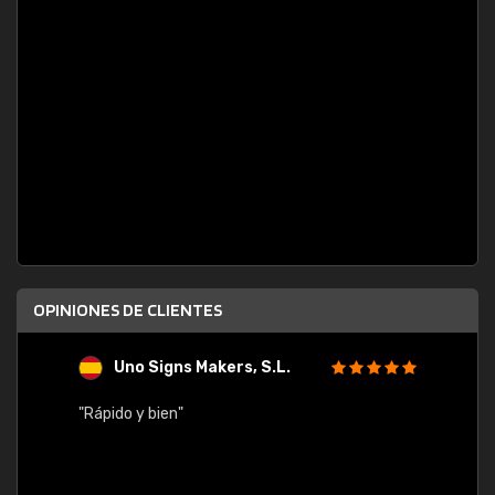
OPINIONES DE CLIENTES
Uno Signs Makers, S.L.
s
"Rápido y bien"
"Buen 
consu