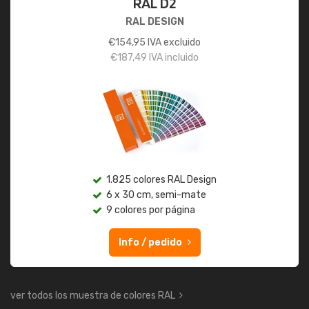
RAL D2
RAL DESIGN
€
154,95
IVA excluido
€
187,49
IVA incluido
1.825 colores RAL Design
6 x 30 cm, semi-mate
9 colores por página
Info / pedido
ver todos los muestra de colores RAL