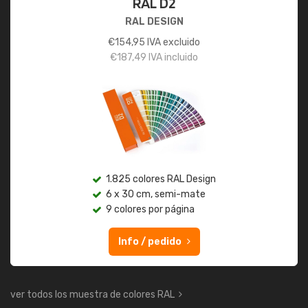
RAL D2
RAL DESIGN
€
154,95
IVA excluido
€
187,49
IVA incluido
1.825 colores RAL Design
6 x 30 cm, semi-mate
9 colores por página
Info / pedido
ver todos los muestra de colores RAL