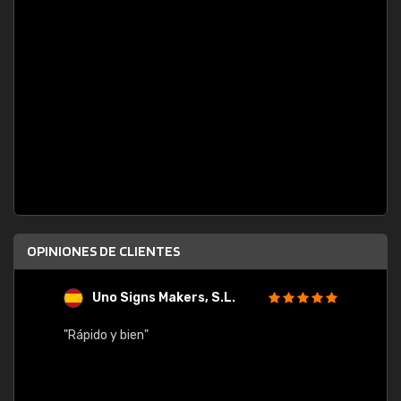
OPINIONES DE CLIENTES
Uno Signs Makers, S.L.
s
"Rápido y bien"
"Buen 
consu