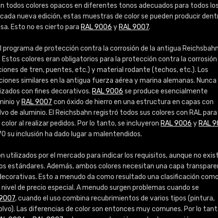
Info / pedido
son todos colores opacos en diferentes tonos adecuados para todos lo
 cada nueva edición, estas muestras de color se pueden producir dent
sa. Esto no es cierto para
RAL 9006
y
RAL 9007
.
 programa de protección contra la corrosión de la antigua Reichsbah
. Estos colores eran obligatorios para la protección contra la corrosión
iones de tren, puentes, etc.) y material rodante (techos, etc.). Los
ciones similares en la antigua fuerza aérea y marina alemanas. Nunca
lizados con fines decorativos.
RAL 9006
se produce esencialmente
minio y
RAL 9007
con óxido de hierro en una estructura en capas con
o de aluminio. El Reichsbahn registró todos sus colores con RAL para
 color al realizar pedidos. Por lo tanto, se incluyeron
RAL 9006
y
RAL 9
0 su inclusión ha dado lugar a malentendidos.
n utilizados por el mercado para indicar los requisitos, aunque no exis
los estándares. Además, ambos colores necesitan una capa transpar
s decorativas. Esto a menudo da como resultado una clasificación com
n nivel de precio especial. A menudo surgen problemas cuando se
9007
, cuando el uso combina recubrimientos de varios tipos (pintura,
olvo). Las diferencias de color son entonces muy comunes. Por lo tant