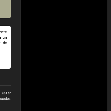
ente
r un
a de
a estar
puedes