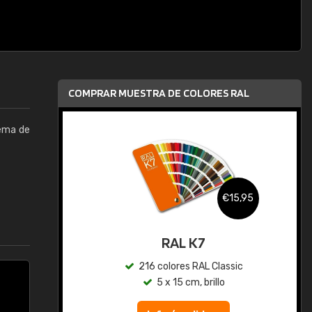
COMPRAR MUESTRA DE COLORES RAL
tema de
,95
€15,95
gua
RAL K7
ic
216 colores RAL Classic
5 x 15 cm, brillo