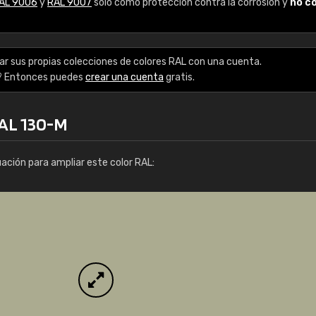
AL 9006
y
RAL 9007
solo como protección contra la corrosión y
no c
Enrique
"Buen servicio. No obstante No es fá
encontrar/comprar lo que se busca"
ar sus propias colecciones de colores RAL con una cuenta.
? Entonces puedes
crear una cuenta
gratis.
RAL 130-M
uación para ampliar este color RAL: