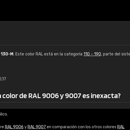
L
130-M
. Este color RAL está en la categoría
110 - 190
, parte del sis
0,17
€15
 a color de RAL 9006 y 9007 es inexacta?
RAL K7 a base de a
216 colores RAL Class
lico.
5 x 15 cm, brillo
tre
RAL 9006
y
RAL 9007
en comparación con los otros colores
RAL