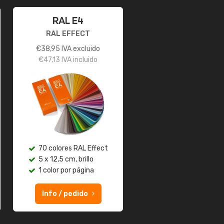
RAL E4
RAL EFFECT
€
38,95
IVA excluido
€
47,13
IVA incluido
70 colores RAL Effect
5 x 12,5 cm, brillo
1 color por página
Info / pedido