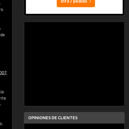
Info / pedido
s
ro
n
 de
007
,
tía
ente
o
OPINIONES DE CLIENTES
o,