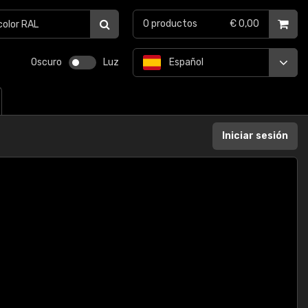
0
productos
€ 0,00
Oscuro
Luz
Español
Iniciar sesión