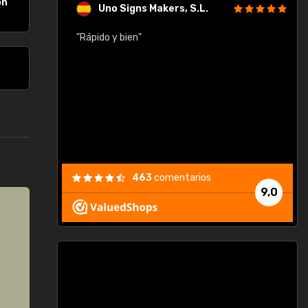
on
Uno Signs Makers, S.L.
cil
"Rápido y bien"
"
c
463
comentarios
9,0