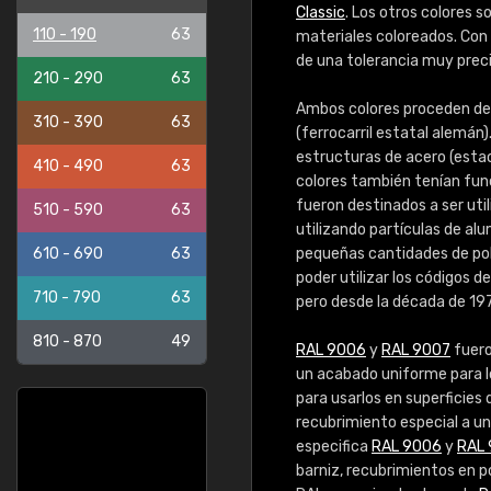
Classic
. Los otros colores 
110 - 190
63
materiales coloreados. Con
de una tolerancia muy preci
210 - 290
63
Ambos colores proceden del
310 - 390
63
(ferrocarril estatal alemán)
estructuras de acero (estac
410 - 490
63
colores también tenían fun
fueron destinados a ser uti
510 - 590
63
utilizando partículas de alu
610 - 690
63
pequeñas cantidades de polv
poder utilizar los códigos de
710 - 790
63
pero desde la década de 197
810 - 870
49
RAL 9006
y
RAL 9007
fuero
un acabado uniforme para 
para usarlos en superficie
recubrimiento especial a u
especifica
RAL 9006
y
RAL 
barniz, recubrimientos en p