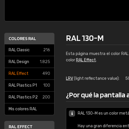
RAL 130-M
COLORES RAL
RAL Classic
216
Esta página muestra el color RA
color
RAL Effect
.
RAL Design
1.825
RAL Effect
490
LRV
(light reflectance value):
5
RAL Plastics P1
100
¿Por qué la pantalla
RAL Plastics P2
200
Mis colores RAL
RAL 130-M es un color metá
Hay una gran diferencia en
RAL EFFECT