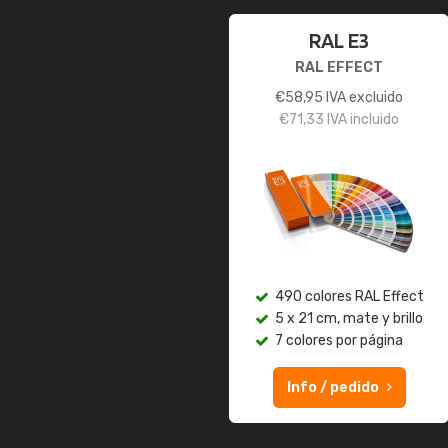
RAL E3
RAL EFFECT
€
58,95
IVA excluido
€
71,33
IVA incluido
490 colores RAL Effect
5 x 21 cm, mate y brillo
7 colores por página
Info / pedido