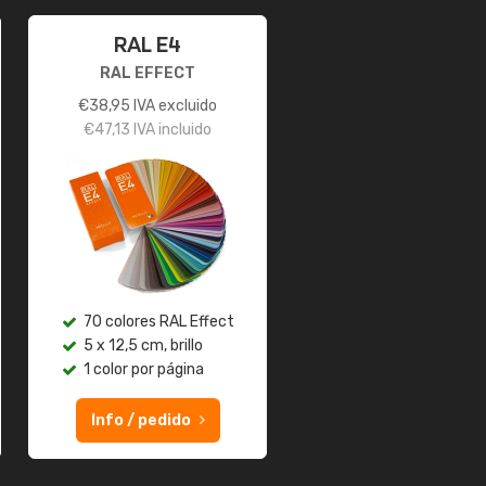
RAL E4
RAL EFFECT
€
38,95
IVA excluido
€
47,13
IVA incluido
70 colores RAL Effect
5 x 12,5 cm, brillo
1 color por página
Info / pedido