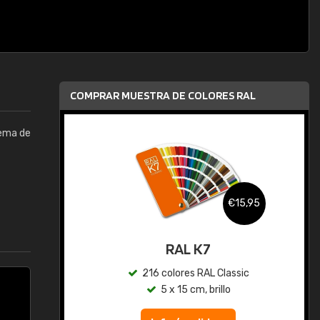
COMPRAR MUESTRA DE COLORES RAL
tema de
,95
€15,95
gua
RAL K7
ic
216 colores RAL Classic
5 x 15 cm, brillo