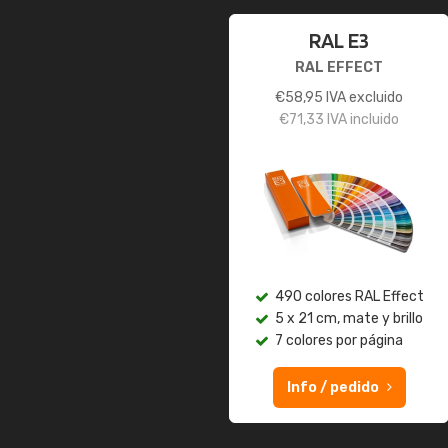
RAL E3
RAL EFFECT
€
58,95
IVA excluido
€
71,33
IVA incluido
490 colores RAL Effect
5 x 21 cm, mate y brillo
7 colores por página
Info / pedido