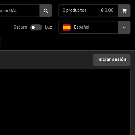
0
productos
€ 0,00
Oscuro
Luz
Español
Iniciar sesión