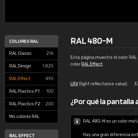
RAL 480-M
COLORES RAL
RAL Classic
216
Esta página muestra el color RAL
color
RAL Effect
.
RAL Design
1.825
RAL Effect
490
LRV
(light reflectance value):
3
RAL Plastics P1
100
¿Por qué la pantalla
RAL Plastics P2
200
Mis colores RAL
RAL 480-M es un color metá
Hay una gran diferencia en
RAL EFFECT