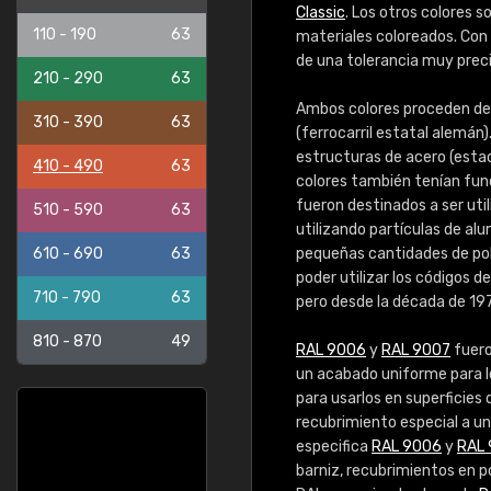
Classic
. Los otros colores 
110 - 190
63
materiales coloreados. Con
de una tolerancia muy preci
210 - 290
63
Ambos colores proceden del
310 - 390
63
(ferrocarril estatal alemán)
estructuras de acero (estac
410 - 490
63
colores también tenían fun
fueron destinados a ser uti
510 - 590
63
utilizando partículas de alu
610 - 690
63
pequeñas cantidades de polv
poder utilizar los códigos de
710 - 790
63
pero desde la década de 197
810 - 870
49
RAL 9006
y
RAL 9007
fuero
un acabado uniforme para 
para usarlos en superficie
recubrimiento especial a u
especifica
RAL 9006
y
RAL 
barniz, recubrimientos en p