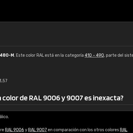
480-M
. Este color RAL está en la categoría
410 - 490
, parte del sis
3,57
€15
 a color de RAL 9006 y 9007 es inexacta?
RAL K7 a base de a
216 colores RAL Class
lico.
5 x 15 cm, brillo
tre
RAL 9006
y
RAL 9007
en comparación con los otros colores
RAL