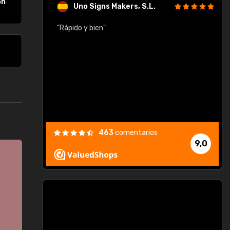
on
Uno Signs Makers, S.L.
cil
"Rápido y bien"
"
c
463
comentarios
9,0