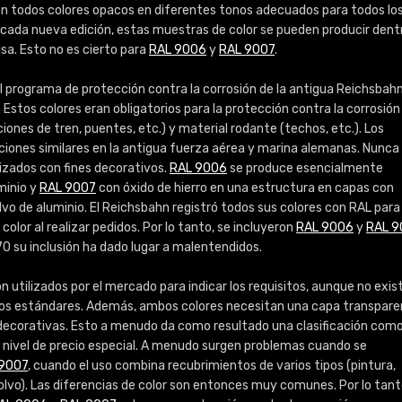
Info / pedido
son todos colores opacos en diferentes tonos adecuados para todos lo
 cada nueva edición, estas muestras de color se pueden producir dent
sa. Esto no es cierto para
RAL 9006
y
RAL 9007
.
 programa de protección contra la corrosión de la antigua Reichsbah
. Estos colores eran obligatorios para la protección contra la corrosión
iones de tren, puentes, etc.) y material rodante (techos, etc.). Los
ciones similares en la antigua fuerza aérea y marina alemanas. Nunca
lizados con fines decorativos.
RAL 9006
se produce esencialmente
minio y
RAL 9007
con óxido de hierro en una estructura en capas con
o de aluminio. El Reichsbahn registró todos sus colores con RAL para
 color al realizar pedidos. Por lo tanto, se incluyeron
RAL 9006
y
RAL 9
0 su inclusión ha dado lugar a malentendidos.
n utilizados por el mercado para indicar los requisitos, aunque no exis
los estándares. Además, ambos colores necesitan una capa transpar
s decorativas. Esto a menudo da como resultado una clasificación com
n nivel de precio especial. A menudo surgen problemas cuando se
9007
, cuando el uso combina recubrimientos de varios tipos (pintura,
olvo). Las diferencias de color son entonces muy comunes. Por lo tant