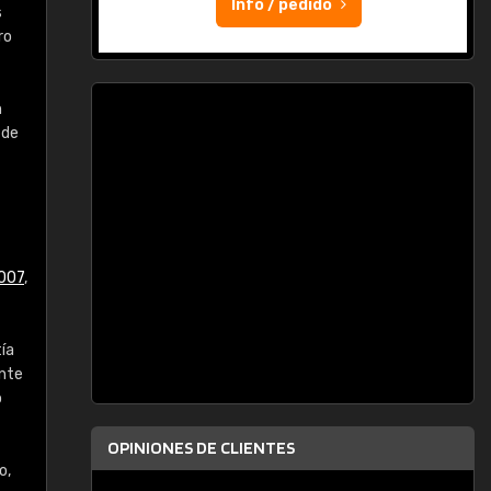
Info / pedido
s
ro
n
 de
007
,
tía
ente
o
OPINIONES DE CLIENTES
o,