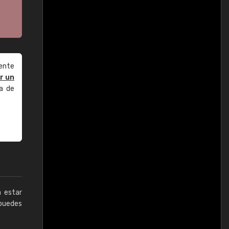
ente
r un
a de
a estar
puedes