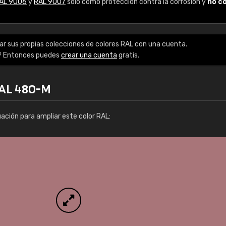
AL 9006
y
RAL 9007
solo como protección contra la corrosión y
no c
Enrique
"Buen servicio. No obstante No es fá
encontrar/comprar lo que se busca"
ar sus propias colecciones de colores RAL con una cuenta.
? Entonces puedes
crear una cuenta
gratis.
RAL 480-M
uación para ampliar este color RAL: