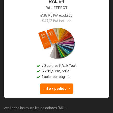
RAL E4
RAL EFFECT
€
38,95
IVA excluido
€
47,13
IVA incluido
70 colores RAL Effect
5 x 12,5 cm, brillo
1 color por página
Info / pedido
ver todos los muestra de colores RAL