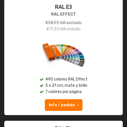
RAL E3
RAL EFFECT
€
58,95
IVA excluido
€
71,33
IVA incluido
490 colores RAL Effect
5 x 21 cm, mate y brillo
7 colores por página
Info / pedido