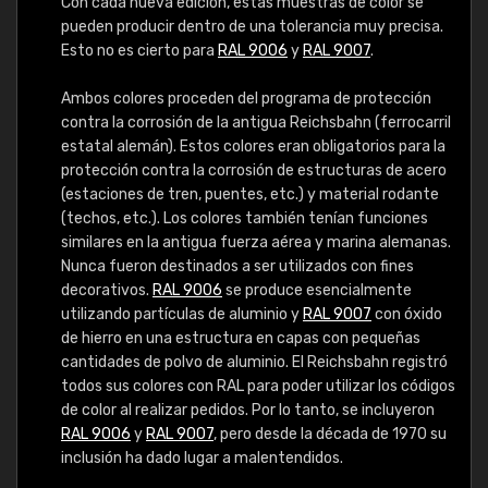
Con cada nueva edición, estas muestras de color se
pueden producir dentro de una tolerancia muy precisa.
Esto no es cierto para
RAL 9006
y
RAL 9007
.
Ambos colores proceden del programa de protección
contra la corrosión de la antigua Reichsbahn (ferrocarril
estatal alemán). Estos colores eran obligatorios para la
protección contra la corrosión de estructuras de acero
(estaciones de tren, puentes, etc.) y material rodante
(techos, etc.). Los colores también tenían funciones
similares en la antigua fuerza aérea y marina alemanas.
Nunca fueron destinados a ser utilizados con fines
decorativos.
RAL 9006
se produce esencialmente
utilizando partículas de aluminio y
RAL 9007
con óxido
de hierro en una estructura en capas con pequeñas
cantidades de polvo de aluminio. El Reichsbahn registró
todos sus colores con RAL para poder utilizar los códigos
de color al realizar pedidos. Por lo tanto, se incluyeron
RAL 9006
y
RAL 9007
, pero desde la década de 1970 su
inclusión ha dado lugar a malentendidos.