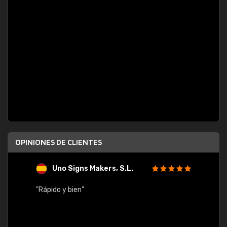
OPINIONES DE CLIENTES
Uno Signs Makers, S.L.
s
"Rápido y bien"
"Buen 
consu