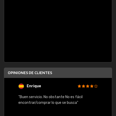
OPINIONES DE CLIENTES
Enrique
U
"Buen servicio. No obstante No es fácil
"Rápid
table,
encontrar/comprar lo que se busca"