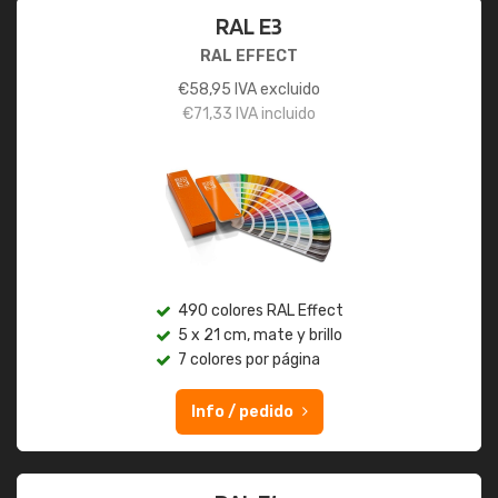
RAL E3
RAL EFFECT
€
58,95
IVA excluido
€
71,33
IVA incluido
490 colores RAL Effect
5 x 21 cm, mate y brillo
7 colores por página
Info / pedido