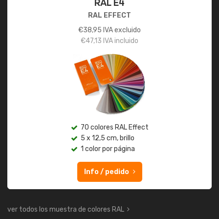
RAL E4
RAL EFFECT
€
38,95
IVA excluido
€
47,13
IVA incluido
70 colores RAL Effect
5 x 12,5 cm, brillo
1 color por página
Info / pedido
ver todos los muestra de colores RAL