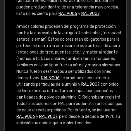
Con cada nueva edición, estas muestras de color se
pueden producir dentro de una tolerancia muy precisa.
Esto no es cierto para
RAL 9006
y
RAL 9007
.
Ambos colores proceden del programa de protección
contra la corrosión de la antigua Reichsbahn (ferrocarril
estatal alemán). Estos colores eran obligatorios para la
protección contra la corrosión de estructuras de acero
(estaciones de tren, puentes, etc.) y material rodante
(techos, etc.). Los colores también tenían funciones
similares en la antigua fuerza aérea y marina alemanas.
Nunca fueron destinados a ser utilizados con fines
decorativos.
RAL 9006
se produce esencialmente
utilizando partículas de aluminio y
RAL 9007
con óxido
de hierro en una estructura en capas con pequeñas
cantidades de polvo de aluminio. El Reichsbahn registró
todos sus colores con RAL para poder utilizar los códigos
de color al realizar pedidos. Por lo tanto, se incluyeron
RAL 9006
y
RAL 9007
, pero desde la década de 1970 su
inclusión ha dado lugar a malentendidos.