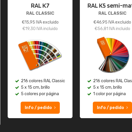
RAL K7
RAL K5 semi-ma
RAL CLASSIC
RAL CLASSIC
€
15,95
IVA excluido
€
46,95
IVA excluido
€
19,30
IVA incluido
€
56,81
IVA incluido
216 colores RAL Classic
216 colores RAL Clas
5 x 15 cm, brillo
5 x 15 cm, brillo
5 colores por página
1 color por página
Info / pedido
Info / pedido