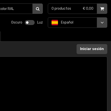
0
productos
€ 0,00
Oscuro
Luz
Español
Iniciar sesión