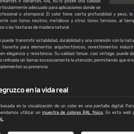
brillantes o vibrantes, RAL 6015 posee una calidad
 particularmente adecuado para aplicaciones donde se
ofesional o atemporal. El color tiene cierta profundidad y peso, lo
nte con tonos neutros, metálicos y otros tonos terrosos, al tie
os o las texturas de madera natural.
puede transmitir estabilidad, durabilidad y una conexión con la natu
n favorita para elementos arquitectónicos, revestimientos industr
n elegancia y resistencia. Su calidad tenue, casi vintage, puede da
a o refinada sin llamar excesivamente la atención, permitiendo que el 
mplementen su presencia.
gruzco en la vida real
basada en la visualización de un color en una pantalla digital. Par
mendamos utilizar un
muestra de colores RAL físico
. En esta web 
AL
.