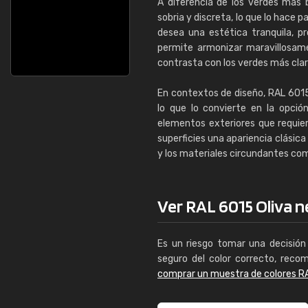
A diferencia de los verdes más 
sobria y discreta, lo que lo hace
desea una estética tranquila, pr
permite armonizar maravillosame
contrasta con los verdes más clar
En contextos de diseño, RAL 6015 
lo que lo convierte en la opció
elementos exteriores que requiere
superficies una apariencia clásic
y los materiales circundantes co
Ver RAL 6015 Oliva ne
Es un riesgo tomar una decisión 
seguro del color correcto, reco
comprar un muestra de colores R