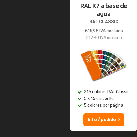
RAL K7 a base de
agua
RAL CLASSIC
€
15,95
IVA excluido
€
19,30
IVA incluido
216 colores RAL Classic
5 x 15 cm, brillo
5 colores por página
Info / pedido