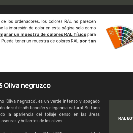
Enrique
"Buen servicio. No obstante No es fá
 de los ordenadores, los colores RAL no parecen
encontrar/comprar lo que se busca"
 la impresión de color en esta página solo como
mprar un muestra de colores RAL físico
para
o. Puede tener un muestra de colores RAL
por tan
5 Oliva negruzco
 'Oliva negruzco', es un verde intenso y apagado
n de sutil sofisticación y elegancia natural. Su tono
do la apariencia del follaje denso en las áreas
oscuras y brillantes de los olivos.