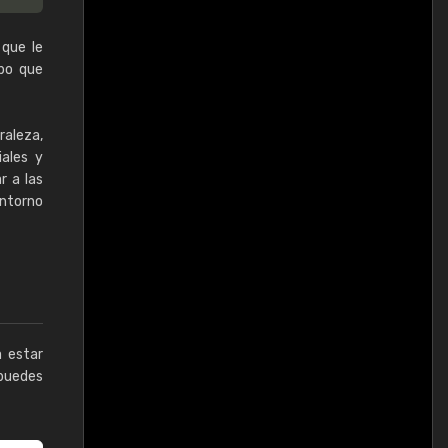
 que le
mpo que
raleza,
iales y
r a las
entorno
a estar
puedes