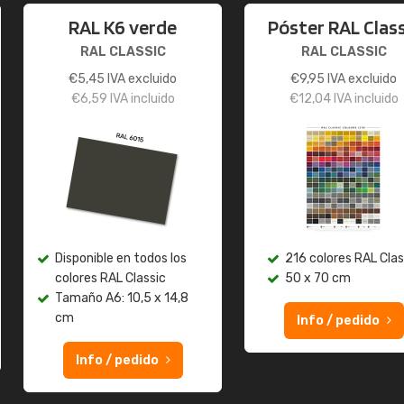
RAL K6 verde
Póster RAL Class
RAL CLASSIC
RAL CLASSIC
€
5,45
IVA excluido
€
9,95
IVA excluido
€
6,59
IVA incluido
€
12,04
IVA incluido
Disponible en todos los
216 colores RAL Clas
colores RAL Classic
50 x 70 cm
Tamaño A6: 10,5 x 14,8
cm
Info / pedido
Info / pedido