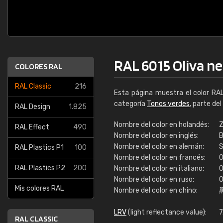
RAL 6015 Oliva n
COLORES RAL
RAL Classic
216
Esta página muestra el color RA
categoría
Tonos verdes
, parte de
RAL Design
1.825
Nombre del color en holandés:
Z
RAL Effect
490
Nombre del color en inglés:
B
Nombre del color en alemán:
S
RAL Plastics P1
100
Nombre del color en francés:
O
RAL Plastics P2
200
Nombre del color en italiano:
O
Nombre del color en ruso:
О
Mis colores RAL
Nombre del color en chino:
LRV
(light reflectance value):
7
RAL CLASSIC