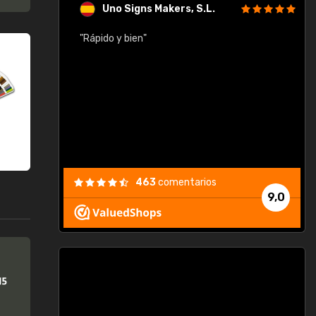
Uno Signs Makers, S.L.
cil
"Rápido y bien"
"
c
463
comentarios
9,0