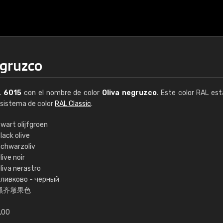
egruzco
L
6015
con el nombre de color
Oliva negruzco
. Este color RAL est
l sistema de color
RAL Classic
.
wart olijfgroen
lack olive
€15
chwarzoliv
live noir
liva nerastro
RAL K7 a base de a
ливково - черный
黑齐墩果色
216 colores RAL Class
5 x 15 cm, brillo
,00