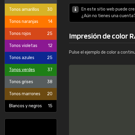
En este sitio web puede cre
Tonos amarillos
30
¿Aún no tienes una cuenta
Tonos naranjas
14
Tonos rojos
25
Impresión de color 
Tonos violetas
12
Pulse el ejemplo de color a contin
Tonos azules
25
Tonos verdes
37
Tonos grises
38
Tonos marrones
20
Blancos y negros
15