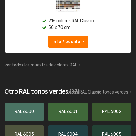
216 colores RAL Classic
50 x 70 cm
Info / pedido
ver todos los muestra de colores RAL
Otro RAL tonos verdes
(37)
todos RAL Classic tonos verdes
RAL 6000
RAL 6001
RAL 6002
RAL 6003
RAL 6004
RAL 6005