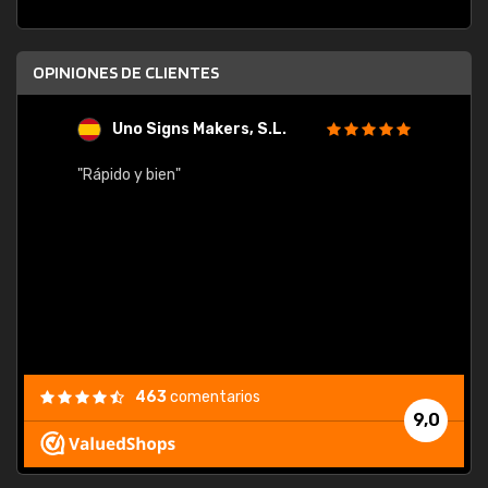
OPINIONES DE CLIENTES
Uno Signs Makers, S.L.
s
"Rápido y bien"
"Buen 
consu
463
comentarios
9,0