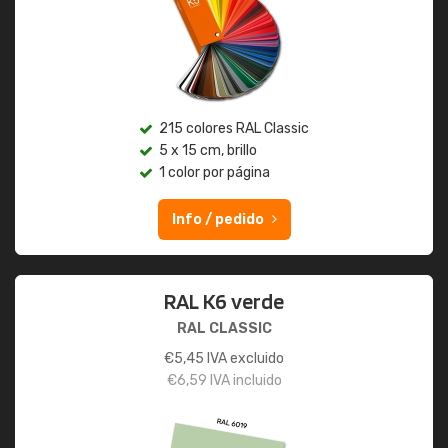
215 colores RAL Classic
5 x 15 cm, brillo
1 color por página
Info / pedido
RAL K6 verde
RAL CLASSIC
€
5,45
IVA excluido
€
6,59
IVA incluido