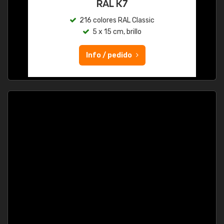
RAL K7
216 colores RAL Classic
5 x 15 cm, brillo
Info / pedido