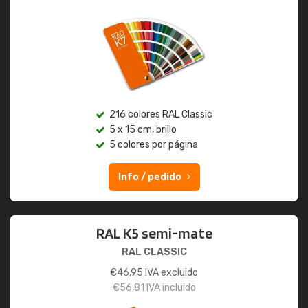
216 colores RAL Classic
5 x 15 cm, brillo
5 colores por página
Info / pedido
RAL K5 semi-mate
RAL CLASSIC
€
46,95
IVA excluido
€
56,81
IVA incluido