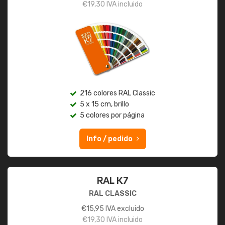
€
19,30
IVA incluido
216 colores RAL Classic
5 x 15 cm, brillo
5 colores por página
Info / pedido
RAL K7
RAL CLASSIC
€
15,95
IVA excluido
€
19,30
IVA incluido