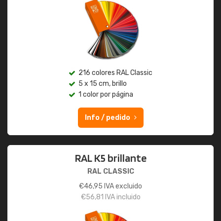
216 colores RAL Classic
5 x 15 cm, brillo
1 color por página
Info / pedido
RAL K5 brillante
RAL CLASSIC
€
46,95
IVA excluido
€
56,81
IVA incluido