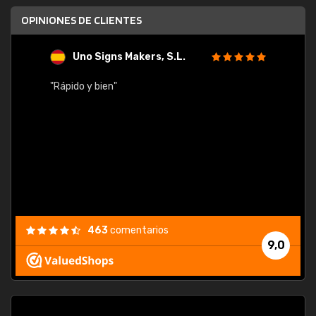
OPINIONES DE CLIENTES
Uno Signs Makers, S.L.
s
"Rápido y bien"
"Buen 
consu
463
comentarios
9,0