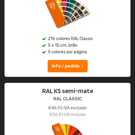
216 colores RAL Classic
5 x 15 cm, brillo
5 colores por página
Info / pedido
RAL K5 semi-mate
RAL CLASSIC
€
46,95
IVA excluido
€
56,81
IVA incluido