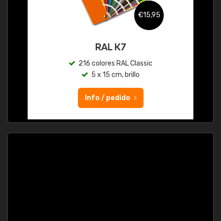
€15,95
RAL K7
216 colores RAL Classic
5 x 15 cm, brillo
Info / pedido