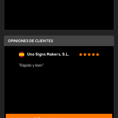
OPINIONES DE CLIENTES
Uno Signs Makers, S.L.
s
"Rápido y bien"
"Buen 
consu