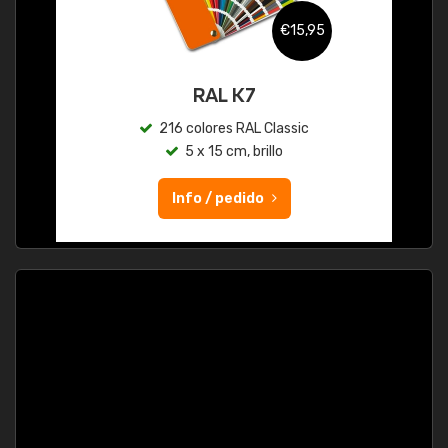
€15,95
RAL K7
216 colores RAL Classic
5 x 15 cm, brillo
Info / pedido