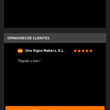
OPINIONES DE CLIENTES
Uno Signs Makers, S.L.
s
"Rápido y bien"
"Buen 
consu