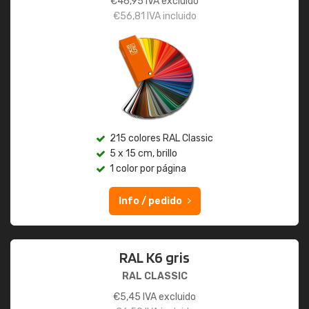
€
46,95
IVA excluido
€
56,81
IVA incluido
215 colores RAL Classic
5 x 15 cm, brillo
1 color por página
Info / pedido
RAL K6 gris
RAL CLASSIC
€
5,45
IVA excluido