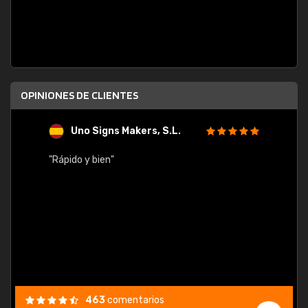
OPINIONES DE CLIENTES
Uno Signs Makers, S.L.
s
"Rápido y bien"
"Buen 
consu
463
comentarios