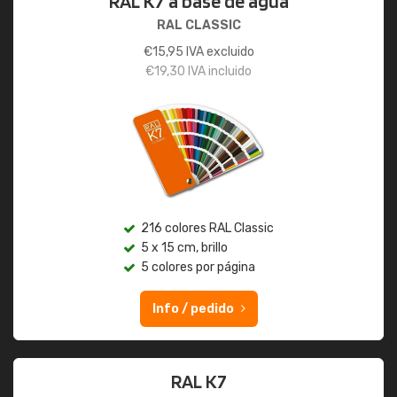
RAL K7 a base de agua
RAL CLASSIC
€
15,95
IVA excluido
€
19,30
IVA incluido
216 colores RAL Classic
5 x 15 cm, brillo
5 colores por página
Info / pedido
RAL K7