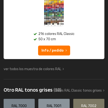
216 colores RAL Classic
50 x 70 cm
Info / pedido
ver todos los muestra de colores RAL
Otro RAL tonos grises
(38)
todos RAL Classic tonos grises
RAL 7000
RAL 7001
RAL 7002