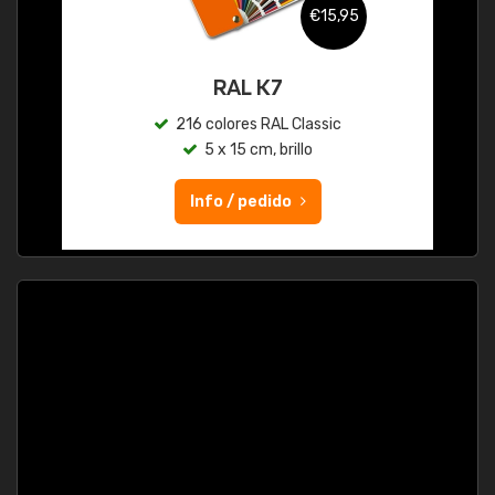
€15,95
RAL K7
216 colores RAL Classic
5 x 15 cm, brillo
Info / pedido