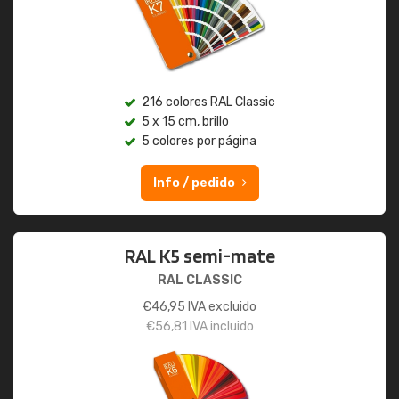
216 colores RAL Classic
5 x 15 cm, brillo
5 colores por página
Info / pedido
RAL K5 semi-mate
RAL CLASSIC
€
46,95
IVA excluido
€
56,81
IVA incluido