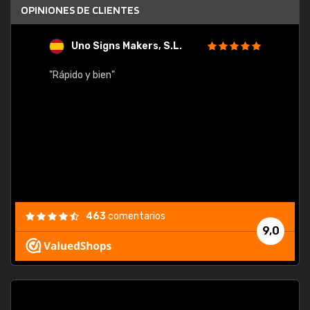
OPINIONES DE CLIENTES
Uno Signs Makers, S.L.
s
"Rápido y bien"
"Buen 
consu
463
comentarios
9,0