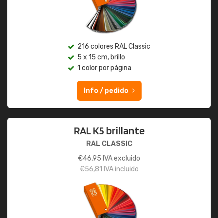
216 colores RAL Classic
5 x 15 cm, brillo
1 color por página
Info / pedido
RAL K5 brillante
RAL CLASSIC
€
46,95
IVA excluido
€
56,81
IVA incluido